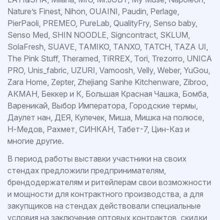
Nature’s Finest, Nihon, OUAINI, Paudin, Perlage,
PierPaoli, PREMEO, PureLab, QualityFry, Senso baby,
Senso Med, SHIN NOODLE, Signcontract, SKLUM,
SolaFresh, SUAVE, TAMIKO, TANXO, TATCH, TAZA UI,
The Pink Stuff, Theramed, TiRREX, Tori, Trezorro, UNICA
PRO, Unis_fabric, UZURI, Vamoosh, Velly, Weber, YuGou,
Zara Home, Zepter, Zhejiang Sanhe Kitchenware, Zibroo,
АКМАН, Беккер и К, Большая Красная Чашка, Бомба,
Вареникай, Выбор Императора, Городские термы,
Даулет нан, ДЕЯ, Кулечек, Миша, Мишка на полюсе,
Н-Медов, Рахмет, СИНКАН, Табет-7, Цин-Каз и
многие другие.
В период работы выставки участники на своих
стендах предложили предпринимателям,
брендодержателям и ритейлерам свои возможности
и мощности для контрактного производства, а для
закупщиков на стендах действовали специальные
условия на заключение оптовых контрактов, скидки