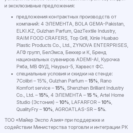
и эксклюзивные предложения:
предложения контрактных производств от
компаний: 4 ЭЛЕМЕНТА, BOLA GEMA-Pakistan,
ELKI.KZ, Gulzhan Parfum, QazTextile Industry,
RAIM FOOD CRAFERS, Top Grill, Xinle Huabao
Plastic Products Co., Ltd., ZYNOVA ENTERPRISES,
АГФ групп, БелЭмса, Беккер и К, Бренд
национальных сувениров ADEMI-AI, Курочка
Ряба, МВ ФУД, Наурыз-5, Харвест ФС.
специальные условия и скидки на стенде:
7Colibri – 15%, Gulzhan Parfum –
15%
, Rano
Komfort service –
15%
, Shenzhen Brilliant Industry
Co., Ltd. –
15%
, 4 ЭЛЕМЕНТА –
15 %
, Artel Home
Studio (Эстония) –
10%
, LAFARFOR –
10%
,
QualityFry –
10%
, AGROATLAS-SR –
5%
.
ТОО «Майер Экспо Азия» при поддержке и
содействии Министерства торговли и интеграции РК