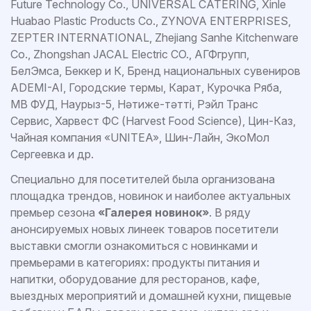
Future Technology Co., UNIVERSAL CATERING, Xinle
Huabao Plastic Products Co., ZYNOVA ENTERPRISES,
ZEPTER INTERNATIONAL, Zhejiang Sanhe Kitchenware
Co., Zhongshan JACAL Electric CO., АГФгрупп,
БелЭмса, Беккер и К, Бренд национальных сувениров
ADEMI-AI, Городские термы, Карат, Курочка Ряба,
МВ ФУД, Наурыз-5, Нәтиже-тәтті, Рэйл Транс
Сервис, Харвест ФС (Harvest Food Science), Цин-Каз,
Чайная компания «UNITEA», Шин-Лайн, ЭкоМол
Сергеевка и др.
Специально для посетителей была организована
площадка трендов, новинок и наиболее актуальных
премьер сезона
«Галерея новинок»
. В ряду
анонсируемых новых линеек товаров посетители
выставки смогли ознакомиться с новинками и
премьерами в категориях: продукты питания и
напитки, оборудование для ресторанов, кафе,
выездных мероприятий и домашней кухни, пищевые