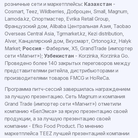
розничные сети и маркетплейсы:
Казахстан
-
Cosmart, Teez, Wildberries, Доброцен, Small, Magnum,
Lamoda.kz, Спортмастер, Evrika Retail Group,
Французский дом, Alibaba Центральная Азия, Taobao
Overseas Central Asia, Tgrmarket.kz, Kezi distribution,
Alver, Канцелярский дом, Вкусмарт, Ortonog.kz, Halyk
Market;
Россия
- Фаберлик, X5, GrandTrade (импортер
сети «Магнит»);
Узбекистан
- Korzinka, Korzinka Go.
Проведено более 140 закрытых переговоров между
представителями ритейла, дистрибьюторами и
производителями товаров FMCG и HoReCa.
Программа питч-сессий завершилась награждением
за лучшую презентацию. Сеть Magnum и компания
Grand Trade (импортер сети «Магнит») отметили
компанию «БелЭмса» за яркую презентацию своей
продукции, а за лучшую презентацию своей
компании - Efko Food Product. По мнению
маркетплейса TEEZ лучшей презентацией компании