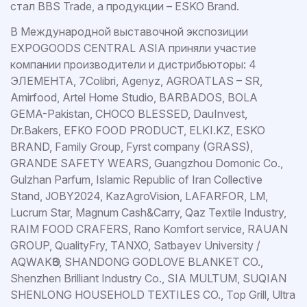
стал BBS Trade, а продукции – ESKO Brand.
В Международной выставочной экспозиции
EXPOGOODS CENTRAL ASIA приняли участие
компании производители и дистрибьюторы: 4
ЭЛЕМЕНТА, 7Colibri, Agenyz, AGROATLAS – SR,
Amirfood, Artel Home Studio, BARBADOS, BOLA
GEMA-Pakistan, CHOCO BLESSED, DauInvest,
Dr.Bakers, EFKO FOOD PRODUCT, ELKI.KZ, ESKO
BRAND, Family Group, Fyrst company (GRASS),
GRANDE SAFETY WEARS, Guangzhou Domonic Co.,
Gulzhan Parfum, Islamic Republic of Iran Collective
Stand, JOBY2024, KazAgroVision, LAFARFOR, LM,
Lucrum Star, Magnum Cash&Carry, Qaz Textile Industry,
RAIM FOOD CRAFERS, Rano Komfort service, RAUAN
GROUP, QualityFry, TANXO, Satbayev University /
AQWAKӨЗ, SHANDONG GODLOVE BLANKET CO.,
Shenzhen Brilliant Industry Co., SIA MULTUM, SUQIAN
SHENLONG HOUSEHOLD TEXTILES CO., Top Grill, Ultra