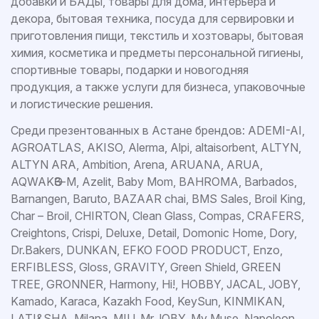
добавки и БАДы, товары для дома, интерьера и
декора, бытовая техника, посуда для сервировки и
приготовления пищи, текстиль и хозтовары, бытовая
химия, косметика и предметы персональной гигиены,
спортивные товары, подарки и новогодняя
продукция, а также услуги для бизнеса, упаковочные
и логистические решения.
Среди презентованных в Астане брендов: ADEMI-AI,
AGROATLAS, AKISO, Alerma, Alpi, altaisorbent, ALTYN,
ALTYN ARA, Ambition, Arena, ARUANA, ARUA,
AQWAKӨЗ-М, Azelit, Baby Mom, BAHROMA, Barbados,
Barnangen, Baruto, BAZAAR chai, BMS Sales, Broil King,
Char – Broil, CHIRTON, Clean Glass, Compas, CRAFERS,
Creightons, Crispi, Deluxe, Detail, Domonic Home, Dory,
Dr.Bakers, DUNKAN, EFKO FOOD PRODUCT, Enzo,
ERFIBLESS, Gloss, GRAVITY, Green Shield, GREEN
TREE, GRONNER, Harmony, Hi!, HOBBY, JACAL, JOBY,
Kamado, Karaca, Kazakh Food, KeySun, KINMIKAN,
LATI&SHA, Milana, MIU, Mr.JOBY, My Muse, Napoleon,