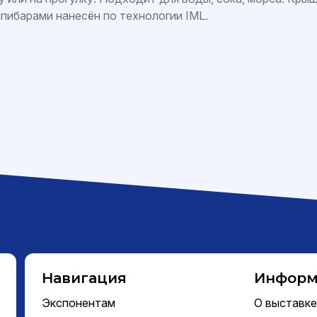
апибарами нанесён по технологии IML.
Навигация
Информ
Экспонентам
О выставк