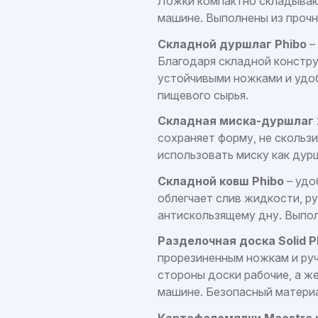
Ложки компактно складываю
машине. Выполнены из прочн
Складной дуршлаг Phibo
–
Благодаря складной констру
устойчивыми ножками и удоб
пищевого сырья.
Складная миска-дуршлаг 2 
сохраняет форму, не скольз
использовать миску как дур
Складной ковш Phibo
– удо
облегчает слив жидкости, р
антискользящему дну. Выпол
Разделочная доска Solid P
прорезиненным ножкам и руч
стороны доски рабочие, а ж
машине. Безопасный матери
Картофелемялки Maestro и