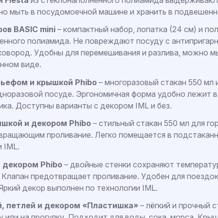
но мыть в посудомоечной машине и хранить в подвешенн
ов BASIC mini
– компактный набор, лопатка (24 см) и пол
енного полиамида. Не повреждают посуду с антипригар
ковород. Удобны для перемешивания и разлива, можно м
нном виде.
льефом и крышкой Phibo
– многоразовый стакан 550 мл 
дноразовой посуде. Эргономичная форма удобно лежит в
ка. Доступны варианты с декором IML и без.
ышкой и декором Phibo
– стильный стакан 550 мл для го
твращающим проливание. Легко помещается в подстаканн
 IML.
 декором Phibo
– двойные стенки сохраняют температур
. Клапан предотвращает проливание. Удобен для поездок
Яркий декор выполнен по технологии IML.
й, петлей и декором «Пластишка»
– лёгкий и прочный с
лу или на прогулку. Подходит для воды, сока, морса. Кр