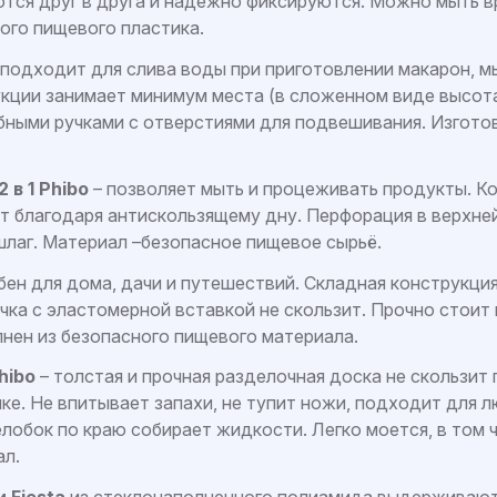
тся друг в друга и надежно фиксируются. Можно мыть в
ого пищевого пластика.
 подходит для слива воды при приготовлении макарон, м
кции занимает минимум места (в сложенном виде высота
ными ручками с отверстиями для подвешивания. Изготов
в 1 Phibo
– позволяет мыть и процеживать продукты. К
ит благодаря антискользящему дну. Перфорация в верхне
шлаг. Материал –безопасное пищевое сырьё.
бен для дома, дачи и путешествий. Складная конструкци
учка с эластомерной вставкой не скользит. Прочно стоит
нен из безопасного пищевого материала.
hibo
– толстая и прочная разделочная доска не скользит
ке. Не впитывает запахи, не тупит ножи, подходит для 
елобок по краю собирает жидкости. Легко моется, в том
ал.
 Fiesta
из стеклонаполненного полиамида выдерживают