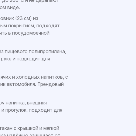
ом виде.
овник (23 см) из
ным покрытием, подходят
ыть в посудомоечной
из пищевого полипропилена,
 руке и подходит для
рячих и холодных напитков, с
ик автомобиля. Трендовый
у напитка, внешняя
 и прогулок, подходит для
такан с крышкой и мягкой
ышка надёжно защищает от