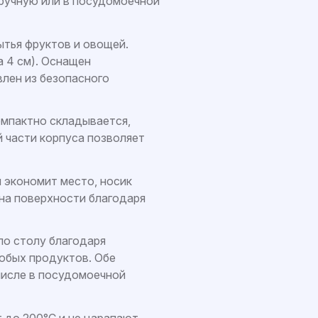
ручную или в посудомоечной
ытья фруктов и овощей.
 4 см). Оснащен
лен из безопасного
омпактно складывается,
й части корпуса позволяет
я экономит место, носик
 на поверхности благодаря
 по столу благодаря
любых продуктов. Обе
 числе в посудомоечной
 до 200°C и не царапают