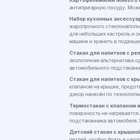
антипригарную посуду. Мож
Набор кухонных аксессуар
жаропрочного стеклонаполн
для небольших кастрюль и с
машине и хранить в подвеше
Стакан для напитков с ре
экологичная альтернатива о
автомобильного подстаканни
Стакан для напитков с кр
клапаном на крышке, предо
декор нанесён по технологии
Термостакан с клапаном и
поверхность не нагревается
подстаканника автомобиля. 
Детский стакан с крышко
петлей, удобно брать в шко